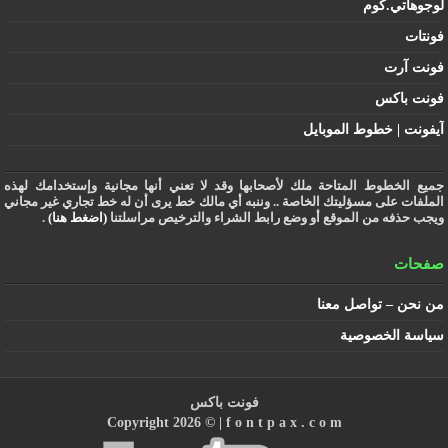
لوجوهاتي.كوم
فونتات
فونت آرت
فونت باكس
آيفونت | خطوط الموبايل
جميع الخطوط المتاحة ملك لأصحابها وقد لا تعني أنها مجانية وإستخدامك لهذه
الملفات على مسؤليتك الخاصة .. وننبه أي مالك خط يرى أن له خط تجاري غير مجاني
ويجب حذفه من الموقع أو وضع رابط الشراء والترخيص مراسلتنا
(اضغط هنا)
.
صفحات
من نحن – تواصل معنا
سياسة الخصوصية
فونت باكس
Copyright 2026 © |
f o n t p a x . c o m