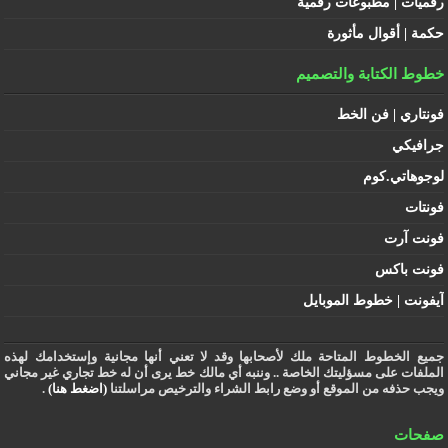
رقميات | مطبوعات رقمية
حكمة | أقوال مأثورة
خطوط الكتابة والتصميم
فونتاري | فن الخط
جرافيكي
لوجوهاتي.كوم
فونتات
فونت آرت
فونت باكس
آيفونت | خطوط الموبايل
جميع الخطوط المتاحة ملك لأصحابها وقد لا تعني أنها مجانية وإستخدامك لهذه
الملفات على مسؤليتك الخاصة .. وننبه أي مالك خط يرى أن له خط تجاري غير مجاني
ويجب حذفه من الموقع أو وضع رابط الشراء والترخيص مراسلتنا
(اضغط هنا)
.
صفحات