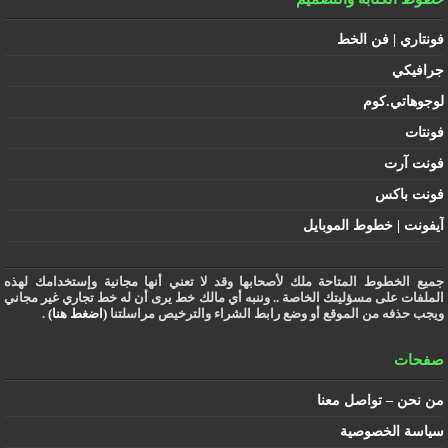
فونتاري | فن الخط
جرافيكي
لوجوهاتي.كوم
فونتات
فونت آرت
فونت باكس
آيفونت | خطوط الموبايل
جميع الخطوط المتاحة ملك لأصحابها وقد لا تعني أنها مجانية وإستخدامك لهذه
الملفات على مسؤليتك الخاصة .. وننبه أي مالك خط يرى أن له خط تجاري غير مجاني
ويجب حذفه من الموقع أو وضع رابط الشراء والترخيص مراسلتنا
(اضغط هنا)
.
صفحات
من نحن – تواصل معنا
سياسة الخصوصية