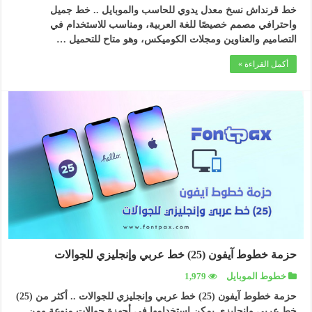
خط قرنداش نسخ معدل يدوي للحاسب والموبايل .. خط جميل
واحترافي مصمم خصيصًا للغة العربية، ومناسب للاستخدام في
التصاميم والعناوين ومجلات الكوميكس، وهو متاح للتحميل …
أكمل القراءة »
حزمة خطوط آيفون (25) خط عربي وإنجليزي للجوالات
خطوط الموبايل
1,979
حزمة خطوط آيفون (25) خط عربي وإنجليزي للجوالات .. أكثر من (25)
خط عربي وإنجليزي يمكن استخدامها في أجهزة جوالات منوعة ومن