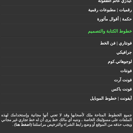
كيدزي عالم الطفولة
رقميات | مطبوعات رقمية
حكمة | أقوال مأثورة
خطوط الكتابة والتصميم
فونتاري | فن الخط
جرافيكي
لوجوهاتي.كوم
فونتات
فونت آرت
فونت باكس
آيفونت | خطوط الموبايل
جميع الخطوط المتاحة ملك لأصحابها وقد لا تعني أنها مجانية وإستخدامك لهذه
الملفات على مسؤليتك الخاصة .. وننبه أي مالك خط يرى أن له خط تجاري غير مجاني
ويجب حذفه من الموقع أو وضع رابط الشراء والترخيص مراسلتنا
(اضغط هنا)
.