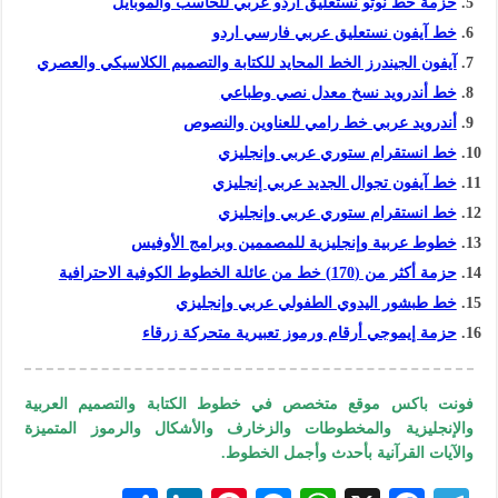
حزمة خط نوتو نستعليق أردو عربي للحاسب والموبايل
خط آيفون نستعليق عربي فارسي اردو
آيفون الجيندرز الخط المحايد للكتابة والتصميم الكلاسيكي والعصري
خط أندرويد نسخ معدل نصي وطباعي
أندرويد عربي خط رامي للعناوين والنصوص
خط انستقرام ستوري عربي وإنجليزي
خط آيفون تجوال الجديد عربي إنجليزي
خط انستقرام ستوري عربي وإنجليزي
خطوط عربية وإنجليزية للمصممين وبرامج الأوفيس
حزمة أكثر من (170) خط من عائلة الخطوط الكوفية الاحترافية
خط طبشور اليدوي الطفولي عربي وإنجليزي
حزمة إيموجي أرقام ورموز تعبيرية متحركة زرقاء
فونت باكس موقع متخصص في خطوط الكتابة والتصميم العربية
والإنجليزية والمخطوطات والزخارف والأشكال والرموز المتميزة
والآيات القرآنية بأحدث وأجمل الخطوط.