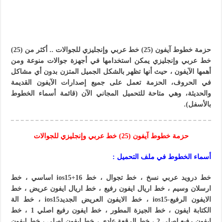
حزمة خطوط آيفون (25) خط عربي وإنجليزي للجوالات .. أكثر من (25)
خط عربي وإنجليزي يمكن استخدامها في أجهزة جوالات منوعة ومن
أهمها
الآيفون
، حيث أنها تظهر بالشكل الجميل المتزن بدون أي مشاكل
في الحروف، الحزمة تعمل على جميع إصدارات الآيفون القديمة
والحديثة، وهي متاحة للتحميل المجاني الآن (قائمة أسماء الخطوط
بالأسفل).
حزمة خطوط آيفون (25) خط عربي وإنجليزي للجوالات
أسماء الخطوط في ملف التحميل :
خط درويد عربي نسخ ، خط تجوال ، خط ios15+16 اساسي ، خط
ارسلان وسيم ، خط اريال
ايفون
رفيع ، خط اريال ايفون عريض ، خط
الايفون الرفيع-ios15 ، خط الايفون العريض الجديدios15 ، خط الة
الكتابة ايفون ، خط الجيزة المطور ، ‎خط ايفون رفيع اصلي 1 ، خط
ايفون رفيع اصلي 2 ، خط الرقعة عادي ، خط ايفون اصلي ، خط ايفون