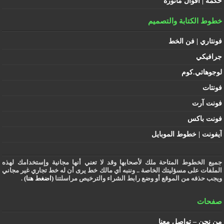
حكمة | أقوال مأثورة
خطوط الكتابة والتصميم
فونتاري | فن الخط
جرافيكي
لوجوهاتي.كوم
فونتات
فونت آرت
فونت باكس
آيفونت | خطوط الموبايل
جميع الخطوط المتاحة ملك لأصحابها وقد لا تعني أنها مجانية وإستخدامك لهذه
الملفات على مسؤليتك الخاصة .. وننبه أي مالك خط يرى أن له خط تجاري غير مجاني
ويجب حذفه من الموقع أو وضع رابط الشراء والترخيص مراسلتنا
(اضغط هنا)
.
صفحات
من نحن – تواصل معنا