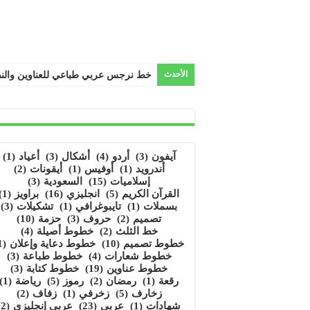
الأحدث
خط نرجس عربي طباعي للعناوين وال
آيفون
(3)
أردو
(4)
أشكال
(3)
أعياد
(1)
أندرويد
(1)
أوفيس
(1)
أيقونات
(2)
إسلاميات
(15)
السعودية
(3)
القرآن الكريم
(5)
انجليزي
(16)
براويز
(1)
بسملات
(1)
تايبوغرافي
(1)
تشكيلات
(3)
تصميم
(2)
حروف
(3)
حزمة
(10)
خط الثلث
(2)
خطوط أصيلة
(4)
خطوط تصميم
(10)
خطوط دعاية وإعلان
(1)
خطوط شعارات
(4)
خطوط طباعة
(3)
خطوط عناوين
(19)
خطوط كتابة
(3)
رقعة
(1)
رمضان
(2)
رموز
(5)
رياضة
(1)
زخارف
(5)
زخرفي
(1)
زفاف
(2)
شهادات
(1)
عربي
(23)
عربي إنجليزي
(2)