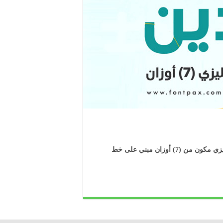
خط أجنادين عربي إنجليزي (7) أوزان .. أجنادين خط عربي إنجليزي مكون من (7) أوزان مبني على خط