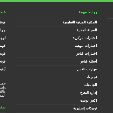
روابط مهمة
خطوط
المكتبة المدنية التعليمية
فونت
المجلة المدنية
جرا
اختبارات مركزية
لوجو
اختبارات موهبة
فونت
اختبارات قياس
فون
أسئلة قياس
فون
مهارات نافس
آيفو
تجميعات
جميع
الجامعات
وإست
مالك
إدارة النجاح
المو
اكس بوينت
صفح
توبيكات إنجليزية