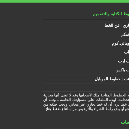
 الكتابة والتصميم
اري | فن الخط
فيكي
هاتي.كوم
ات
ت آرت
ت باكس
نت | خطوط الموبايل
 الخطوط المتاحة ملك لأصحابها وقد لا تعني أنها مجانية
خدامك لهذه الملفات على مسؤليتك الخاصة .. وننبه أي
 خط يرى أن له خط تجاري غير مجاني ويجب حذفه من
قع أو وضع رابط الشراء والترخيص مراسلتنا
(اضغط هنا)
.
ات