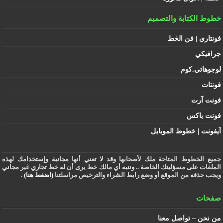
خطوط الكتابة والتصميم
فونتاري | فن الخط
جرافيكي
لوجوهاتي.كوم
فونتات
فونت آرت
فونت باكس
آيفونت | خطوط الموبايل
جميع الخطوط المتاحة ملك لأصحابها وقد لا تعني أنها مجانية وإستخدامك لهذه
الملفات على مسؤليتك الخاصة .. وننبه أي مالك خط يرى أن له خط تجاري غير مجاني
ويجب حذفه من الموقع أو وضع رابط الشراء والترخيص مراسلتنا
(اضغط هنا)
.
صفحات
من نحن – تواصل معنا