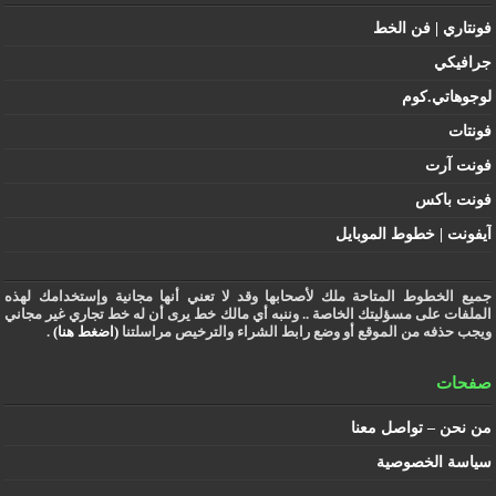
فونتاري | فن الخط
جرافيكي
لوجوهاتي.كوم
فونتات
فونت آرت
فونت باكس
آيفونت | خطوط الموبايل
جميع الخطوط المتاحة ملك لأصحابها وقد لا تعني أنها مجانية وإستخدامك لهذه
الملفات على مسؤليتك الخاصة .. وننبه أي مالك خط يرى أن له خط تجاري غير مجاني
ويجب حذفه من الموقع أو وضع رابط الشراء والترخيص مراسلتنا
(اضغط هنا)
.
صفحات
من نحن – تواصل معنا
سياسة الخصوصية