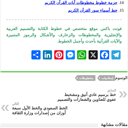
حزمة خطوط مخطوطات آيات القرآن الكريم
خط أسماء سور القرآن الكريم
فونت باكس موقع متخصص في خطوط الكتابة والتصميم العربية
والإنجليزية والمخطوطات والزخارف والأشكال والرموز المتميزة
والآيات القرآنية بأحدث وأجمل الخطوط.
S
Li
Pi
M
W
X
F
Te
h
n
nt
es
h
ac
le
ar
ke
er
se
at
eb
gr
الوسوم
إسلاميات
مخطوطات
e
dI
es
n
s
oo
a
n
t
ge
A
k
m
السابق
خط برسيم عادي أنيق ومشخبط
r
p
عفوي للعناوين والشعارات والتصميم
التالي
p
الخط السعودي والخط الأول سبعة
أوزان من إصدارات وزارة الثقافة
مقالات مشابهة