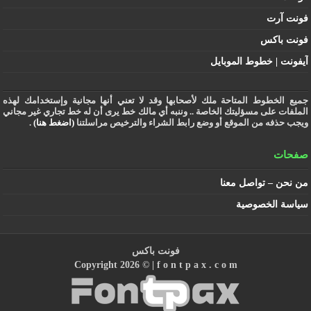
فونت آرت
فونت باكس
آيفونت | خطوط الموبايل
جميع الخطوط المتاحة ملك لأصحابها وقد لا تعني أنها مجانية وإستخدامك لهذه
الملفات على مسؤليتك الخاصة .. وننبه أي مالك خط يرى أن له خط تجاري غير مجاني
ويجب حذفه من الموقع أو وضع رابط الشراء والترخيص مراسلتنا
(اضغط هنا)
.
صفحات
من نحن – تواصل معنا
سياسة الخصوصية
فونت باكس
Copyright 2026 © |
f o n t p a x . c o m