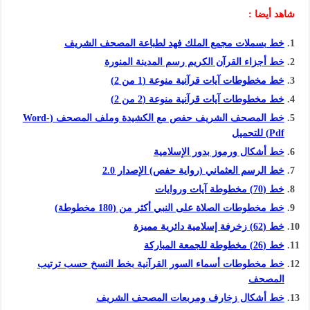
شاهد أيضا :
خط بسملات مجمع الملك فهد لطباعة المصحف الشريف
خط أجزاء القرآن الكريم رسم المدينة المنورة
خط مخطوطات آيات قرآنية منوعة (1 من 2)
خط مخطوطات آيات قرآنية منوعة (2 من 2)
خط المصحف الشريف حفص مع الكشيدة وملف المصحف (Word-
Pdf) للتحميل
خط أشكال ورموز بدور الإسلامية
خط الرسم العثماني (رواية حفص) الإصدار 2.0
خط (70) مخطوطة آيات وروايات
خط مخطوطات الصلاة على النبي أكثر من (180 مخطوطة)
خط (62) زخرفة إسلامية دائرية مميزة
خط (26) مخطوطة للجمعة المباركة
خط مخطوطات أسماء السور القرآنية بخط النسخ حسب ترتيب
المصحف
خط أشكال زخارف ومربعات المصحف الشريف